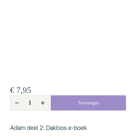
€
7,95
Adam
Toevoegen
deel
2:
Dakloos
e-
boek
Adam deel 2: Dakloos e-boek
aantal