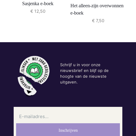
Sasjenka e-boek
Het alleen-zijn overwonnen
€
12,50
e-boek
€
7,50
Schrijf u in voor onze
nieuwsbrief en blijf op de
hoogte van de nieuwste
uitgaven.