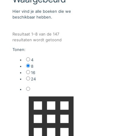
Hier vind je alle boeken die we
beschikbaar hebben.
Resultaat 1–8 van de 147
Gesorteerd
resultaten wordt getoond
op
Tonen:
nieuwste
4
8
16
24