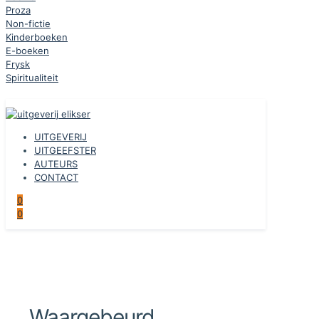
Proza
Non-fictie
Kinderboeken
E-boeken
Frysk
Spiritualiteit
UITGEVERIJ
UITGEEFSTER
AUTEURS
CONTACT
0
0
Waargebeurd