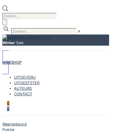
Producten
zoeken
✕
Winter
Sale
WEBSHOP
UITGEVERIJ
UITGEEFSTER
AUTEURS
CONTACT
0
0
Waargebeurd
Poëzie