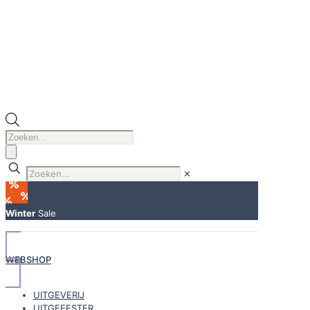
Producten
zoeken
✕
Winter
Sale
WEBSHOP
UITGEVERIJ
UITGEEFSTER