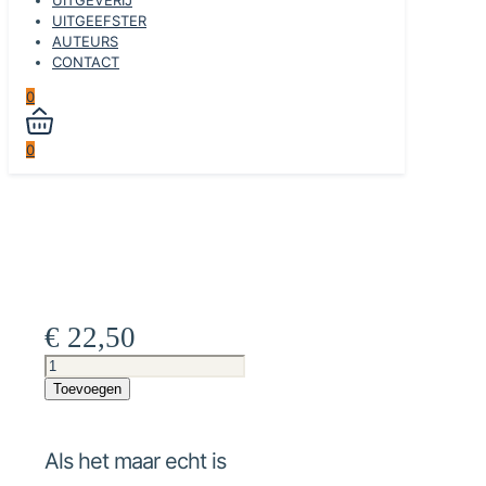
UITGEEFSTER
AUTEURS
CONTACT
0
0
€
22,50
Als
het
Toevoegen
maar
echt
is
Als het maar echt is
aantal