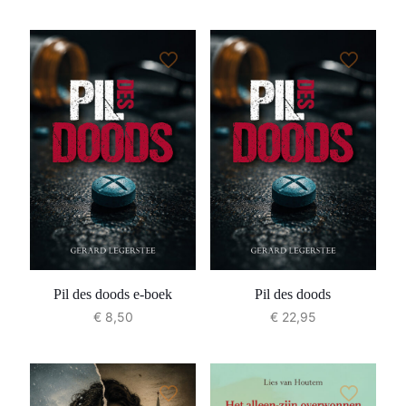
Pil des doods e-boek
Pil des doods
€
8,50
€
22,95