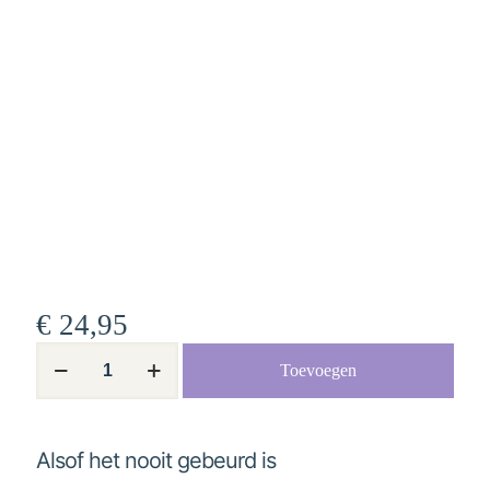
€
24,95
Alsof
Toevoegen
het
nooit
gebeurd
is
aantal
Alsof het nooit gebeurd is