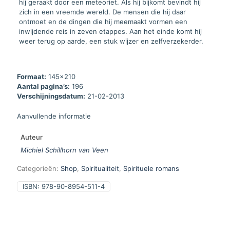
hij geraakt door een meteoriet. Als hij bijkomt bevindt hij
zich in een vreemde wereld. De mensen die hij daar
ontmoet en de dingen die hij meemaakt vormen een
inwijdende reis in zeven etappes. Aan het einde komt hij
weer terug op aarde, een stuk wijzer en zelfverzekerder.
Formaat:
145x210
Aantal pagina’s:
196
Verschijningsdatum:
21-02-2013
Aanvullende informatie
Auteur
Michiel Schillhorn van Veen
Categorieën:
Shop
,
Spiritualiteit
,
Spirituele romans
ISBN:
978-90-8954-511-4