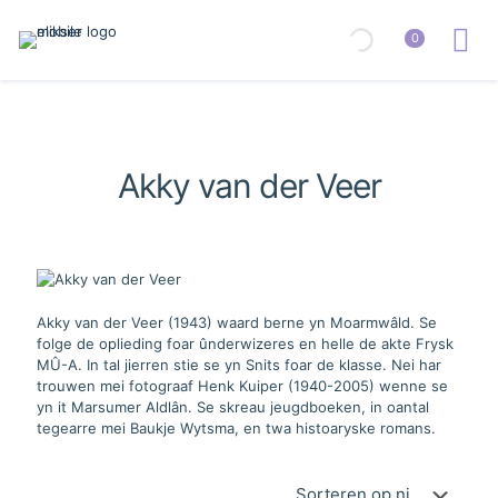
0
Akky van der Veer
Akky van der Veer (1943) waard berne yn Moarmwâld. Se
folge de oplieding foar ûnderwizeres en helle de akte Frysk
MÛ-A. In tal jierren stie se yn Snits foar de klasse. Nei har
trouwen mei fotograaf Henk Kuiper (1940-2005) wenne se
yn it Marsumer Aldlân. Se skreau jeugdboeken, in oantal
tegearre mei Baukje Wytsma, en twa histoaryske romans.