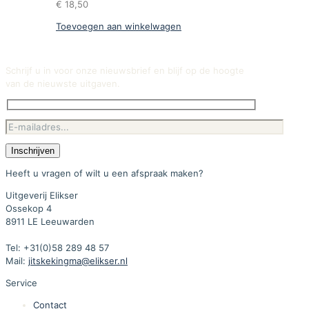
€
18,50
Toevoegen aan winkelwagen
Schrijf u in voor onze nieuwsbrief en blijf op de hoogte
van de nieuwste uitgaven.
Heeft u vragen of wilt u een afspraak maken?
Uitgeverij Elikser
Ossekop 4
8911 LE Leeuwarden
Tel: +31(0)58 289 48 57
Mail:
jitskekingma@elikser.nl
Service
Contact