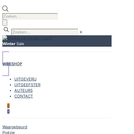
Producten
zoeken
✕
Winter
Sale
WEBSHOP
UITGEVERIJ
UITGEEFSTER
AUTEURS
CONTACT
0
0
Waargebeurd
Poëzie