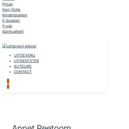
Proza
Non-fictie
Kinderboeken
E-boeken
Frysk
Spiritualiteit
UITGEVERIJ
UITGEEFSTER
AUTEURS
CONTACT
0
0
Annet Peetoom