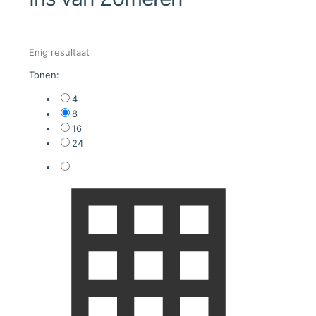
Enig resultaat
Tonen:
4
8
16
24