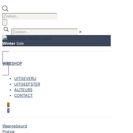
Producten
zoeken
✕
Winter
Sale
WEBSHOP
UITGEVERIJ
UITGEEFSTER
AUTEURS
CONTACT
0
0
Waargebeurd
Poëzie