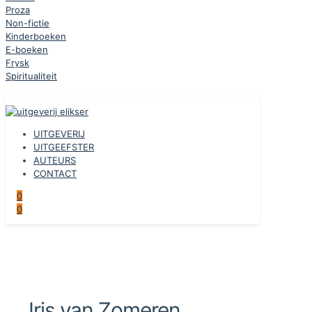
Proza
Non-fictie
Kinderboeken
E-boeken
Frysk
Spiritualiteit
UITGEVERIJ
UITGEEFSTER
AUTEURS
CONTACT
0
0
Iris van Zomeren