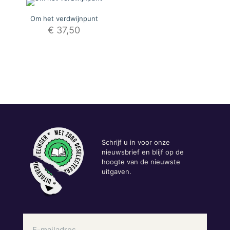
Om het verdwijnpunt
€
37,50
Schrijf u in voor onze
nieuwsbrief en blijf op de
hoogte van de nieuwste
uitgaven.