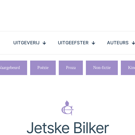
UITGEVERIJ
UITGEEFSTER
AUTEURS
aargebeurd
Poëzie
Proza
Non-fictie
Kin
Jetske Bilker