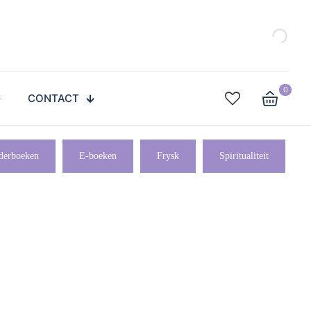
0
CONTACT
derboeken
E-boeken
Frysk
Spiritualiteit