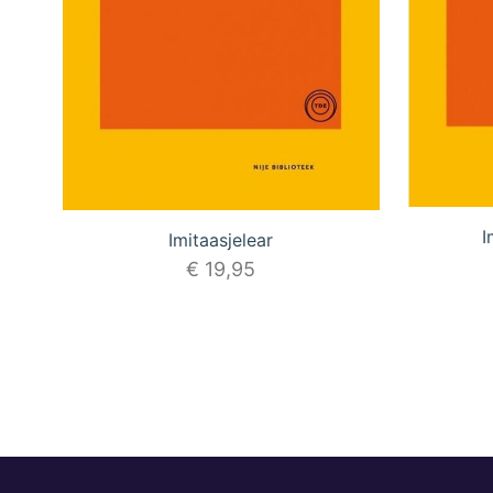
I
Imitaasjelear
€
19,95