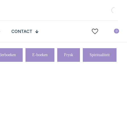
CONTACT
0
derboeken
E-boeken
Frysk
Spiritualiteit