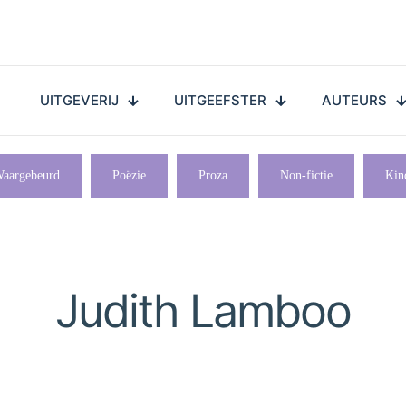
UITGEVERIJ
UITGEEFSTER
AUTEURS
aargebeurd
Poëzie
Proza
Non-fictie
Kin
Judith Lamboo