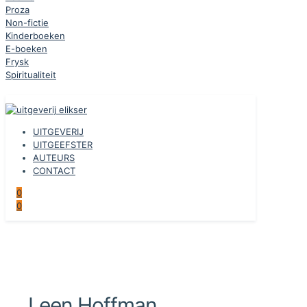
Proza
Non-fictie
Kinderboeken
E-boeken
Frysk
Spiritualiteit
UITGEVERIJ
UITGEEFSTER
AUTEURS
CONTACT
0
0
Leen Hoffman