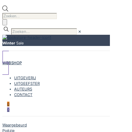
Producten
zoeken
✕
Winter
Sale
WEBSHOP
UITGEVERIJ
UITGEEFSTER
AUTEURS
CONTACT
0
0
Waargebeurd
Poëzie