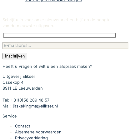
Schrijf u in voor onze nieuwsbrief en blijf op de hoogte
van de nieuwste uitgaven.
Heeft u vragen of wilt u een afspraak maken?
Uitgeverij Elikser
Ossekop 4
8911 LE Leeuwarden
Tel: +31(0)58 289 48 57
Mail:
jitskekingma@elikser.nl
Service
Contact
Algemene voorwaarden
Privacyverklaring