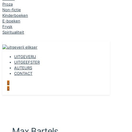
Proza
Non-fictie
Kinderboeken
E-boeken
Frysk
Spiritualiteit
UITGEVERIJ
UITGEEFSTER
AUTEURS
CONTACT
0
0
Max Bartels