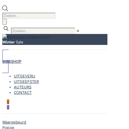
Producten
zoeken
✕
Winter
Sale
WEBSHOP
UITGEVERIJ
UITGEEFSTER
AUTEURS
CONTACT
0
0
Waargebeurd
Poëzie