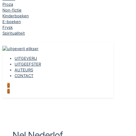
Proza
Non-fictie
Kinderboeken
E-boeken
Frysk
Spiritualiteit
UITGEVERIJ
UITGEEFSTER
AUTEURS
CONTACT
0
0
Nel Nederlof