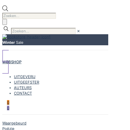
Producten
zoeken
✕
Winter
Sale
WEBSHOP
UITGEVERIJ
UITGEEFSTER
AUTEURS
CONTACT
0
0
Waargebeurd
Poëzie