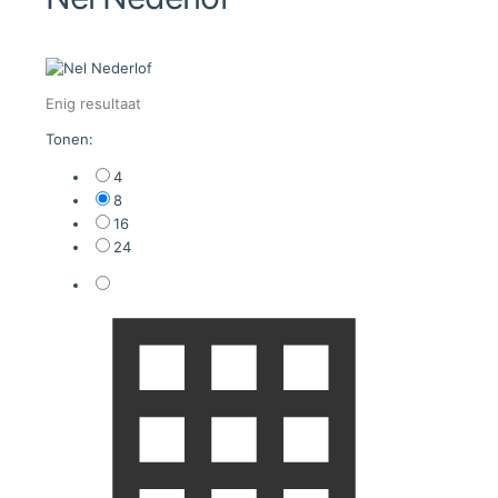
Enig resultaat
Tonen:
4
8
16
24