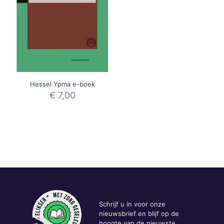
Hessel Ypma e-boek
€
7,00
Schrijf u in voor onze
nieuwsbrief en blijf op de
hoogte van de nieuwste