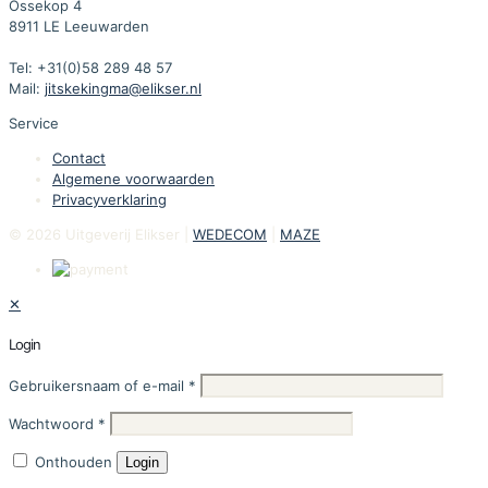
Ossekop 4
8911 LE Leeuwarden
Tel: +31(0)58 289 48 57
Mail:
jitskekingma@elikser.nl
Service
Contact
Algemene voorwaarden
Privacyverklaring
© 2026 Uitgeverij Elikser |
WEDECOM
|
MAZE
✕
Login
Gebruikersnaam of e-mail
*
Wachtwoord
*
Onthouden
Login