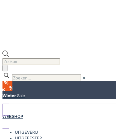
Producten
zoeken
✕
Winter
Sale
WEBSHOP
UITGEVERIJ
UITGEEFSTER