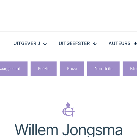
UITGEVERIJ
UITGEEFSTER
AUTEURS
aargebeurd
Poëzie
Proza
Non-fictie
Kin
Willem Jongsma