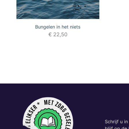
Bungelen in het niets
€
22,50
Schrijf u i
blijf op d