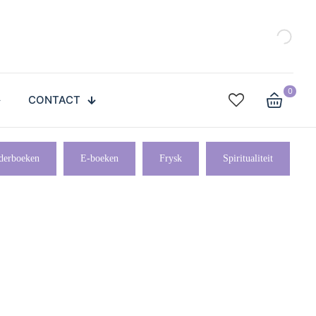
0
CONTACT
derboeken
E-boeken
Frysk
Spiritualiteit