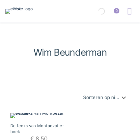
0
Wim Beunderman
De feeks van Montpezat e-
boek
€
8,50