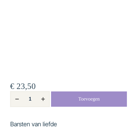
€
23,50
Barsten
Toevoegen
van
liefde
aantal
Barsten van liefde