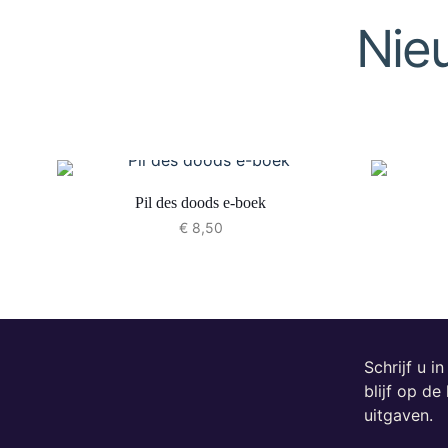
Nie
Pil des doods e-boek
€
8,50
Schrijf u i
blijf op d
uitgaven.