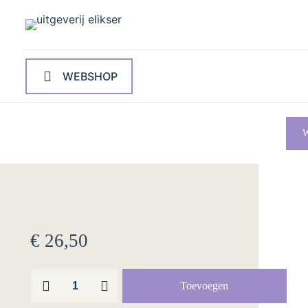
WEBSHOP
W
€
26,50
Brieven
Toevoegen
aan