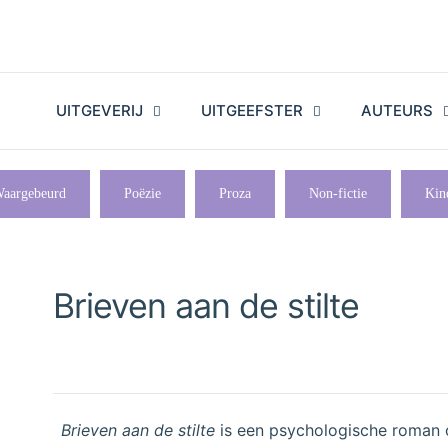
UITGEVERIJ
UITGEEFSTER
AUTEURS
aargebeurd
Poëzie
Proza
Non-fictie
Kin
Brieven aan de stilte
Brieven aan de stilte
is een psychologische roman o