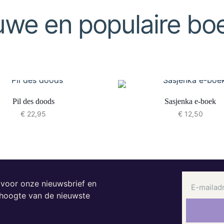
uwe en populaire bo
Pil des doods
Sasjenka e-boek
€
22,95
€
12,50
n voor onze nieuwsbrief en
e hoogte van de nieuwste