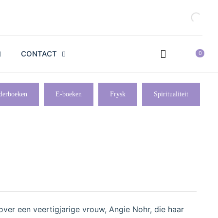
CONTACT
0
derboeken
E-boeken
Frysk
Spiritualiteit
ver een veertigjarige vrouw, Angie Nohr, die haar