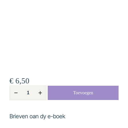
€
6,50
Brieven
Toevoegen
oan
dy
e-
boek
aantal
Brieven oan dy e-boek