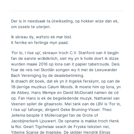
Der is in needsaak ta útwikseling, op hokker wize dan ek,
om ússels te uterjen.
Ik skreau dy, wa’tsto ek mar bist.
It ferrike en ferlinge myn paad.
‘For lo, I rise up’, skreaun troch C.V. Stanford oan it begjin
fan de earste wrâldkriich, siet my yn ’e holle doe’t ik dizze
wurden maaie 2016 op Iona oan it papier tabetroude. Deis
foar de reis nei Skotlân songen wy it mei de Leeuwarder
Bach Vereniging by de deadebetinking.
Ik draach dit boek, dat ek yn it Ingelsk ferskynt, op oan de
18-jierrige muzikus Calum Woods. Ik moete him op Iona, yn
de Abbey. Hans Wempe en David McDonald namen de cd
op. Fan Hans is ek de begeliedende muzyk. Nathaniel van
Veenen spilet de gitaarsolo. Mei tank oan de LBV is ‘For lo,
I rise up’ tafoege, dirigent Geke Bruining-Visser. Theo
Jellema bespile it Mülleroargel fan de Grote of
Jacobijnerkerk Ljouwert. De opname is makke troch Henk
la Roi. Geart Tigchelaar seach de Fryske teksten nei,
Ydwine Scarse de Ingelske. De skilder Hendrik Elings