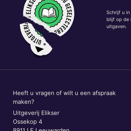
Schrijf u i
blijf op d
uitgaven.
Heeft u vragen of wilt u een afspraak
maken?
Uitgeverij Elikser
Ossekop 4
8911 LE Leeuwarden