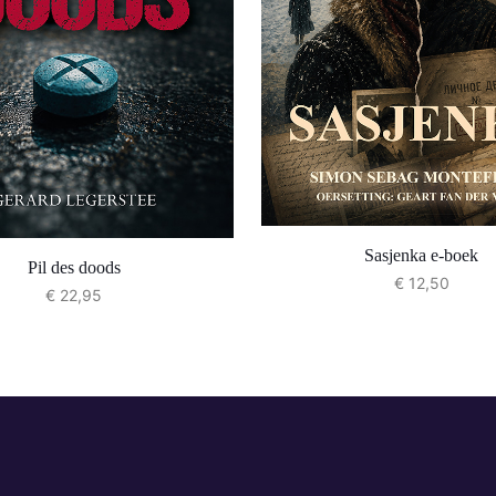
Sasjenka e-boek
Pil des doods
€
12,50
€
22,95