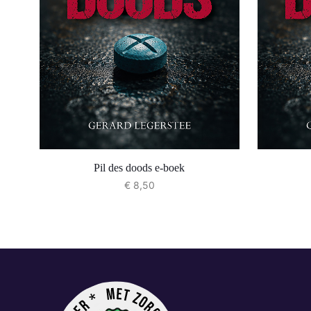
Pil des doods e-boek
€
8,50