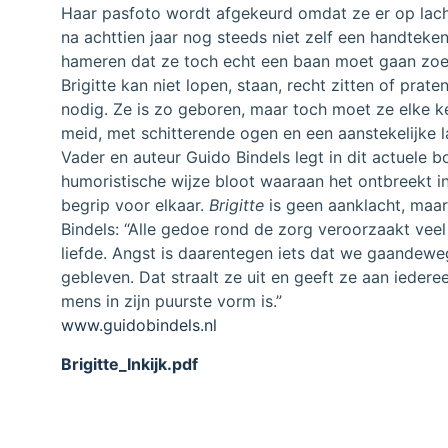
Haar pasfoto wordt afgekeurd omdat ze er op lac
na achttien jaar nog steeds niet zelf een handteken
hameren dat ze toch echt een baan moet gaan zoe
Brigitte kan niet lopen, staan, recht zitten of prate
nodig. Ze is zo geboren, maar toch moet ze elke kee
meid, met schitterende ogen en een aanstekelijke l
Vader en auteur Guido Bindels legt in dit actuele 
humoristische wijze bloot waaraan het ontbreekt i
begrip voor elkaar.
Brigitte
is geen aanklacht, maa
Bindels: “Alle gedoe rond de zorg veroorzaakt ve
liefde. Angst is daarentegen iets dat we gaandeweg a
gebleven. Dat straalt ze uit en geeft ze aan iedere
mens in zijn puurste vorm is.”
www.guidobindels.nl
Brigitte_Inkijk.pdf