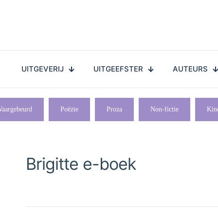
UITGEVERIJ
UITGEEFSTER
AUTEURS
aargebeurd
Poëzie
Proza
Non-fictie
Kin
Brigitte e-boek