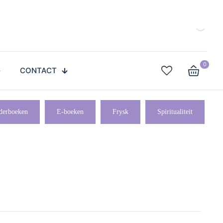
0
CONTACT
derboeken
E-boeken
Frysk
Spiritualiteit