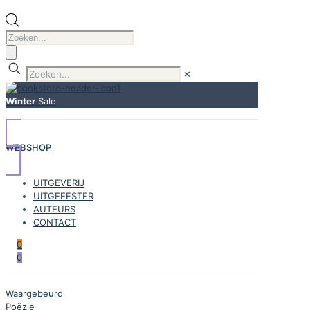
Producten
zoeken
✕
Winter
Sale
WEBSHOP
UITGEVERIJ
UITGEEFSTER
AUTEURS
CONTACT
0
0
Waargebeurd
Poëzie