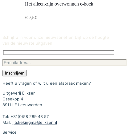
Het alleen-zijn overwonnen e-boek
€
7,50
Schrijf u in voor onze nieuwsbrief en blijf op de hoogte
van de nieuwste uitgaven.
Heeft u vragen of wilt u een afspraak maken?
Uitgeverij Elikser
Ossekop 4
8911 LE Leeuwarden
Tel: +31(0)58 289 48 57
Mail:
jitskekingma@elikser.nl
Service