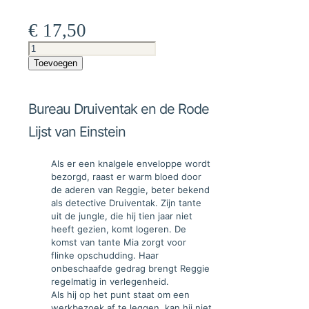
€
17,50
Bureau
Druiventak
Toevoegen
en
de
Rode
Bureau Druiventak en de Rode
Lijst
van
Lijst van Einstein
Einstein
aantal
Als er een knalgele enveloppe wordt
bezorgd, raast er warm bloed door
de aderen van Reggie, beter bekend
als detective Druiventak. Zijn tante
uit de jungle, die hij tien jaar niet
heeft gezien, komt logeren. De
komst van tante Mia zorgt voor
flinke opschudding. Haar
onbeschaafde gedrag brengt Reggie
regelmatig in verlegenheid.
Als hij op het punt staat om een
werkbezoek af te leggen, kan hij niet