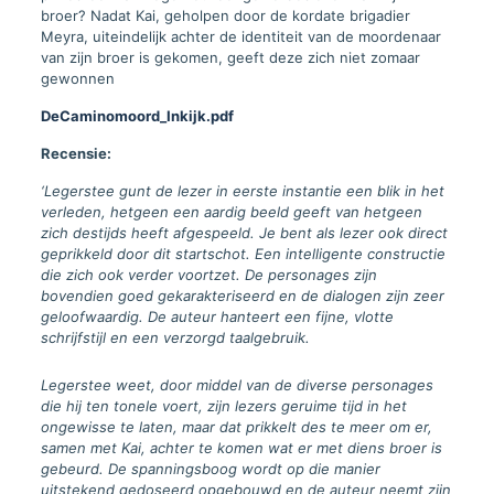
broer? Nadat Kai, geholpen door de kordate brigadier
Meyra, uiteindelijk achter de identiteit van de moordenaar
van zijn broer is gekomen, geeft deze zich niet zomaar
gewonnen
DeCaminomoord_Inkijk.pdf
Recensie:
‘Legerstee gunt de lezer in eerste instantie een blik in het
verleden, hetgeen een aardig beeld geeft van hetgeen
zich destijds heeft afgespeeld. Je bent als lezer ook direct
geprikkeld door dit startschot. Een intelligente constructie
die zich ook verder voortzet. De personages zijn
bovendien goed gekarakteriseerd en de dialogen zijn zeer
geloofwaardig. De auteur hanteert een fijne, vlotte
schrijfstijl en een verzorgd taalgebruik.
Legerstee weet, door middel van de diverse personages
die hij ten tonele voert, zijn lezers geruime tijd in het
ongewisse te laten, maar dat prikkelt des te meer om er,
samen met Kai, achter te komen wat er met diens broer is
gebeurd. De spanningsboog wordt op die manier
uitstekend gedoseerd opgebouwd en de auteur neemt zijn