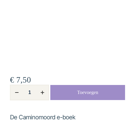
€
7,50
De
Toevoegen
Caminomoord
e-
boek
aantal
De Caminomoord e-boek