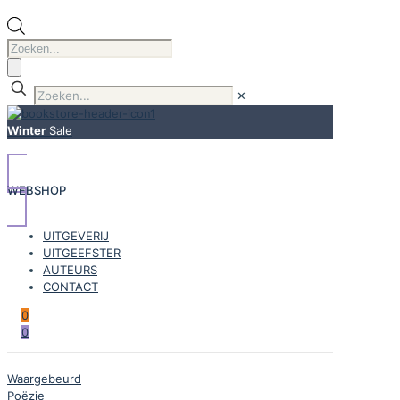
Producten
zoeken
✕
Winter
Sale
WEBSHOP
UITGEVERIJ
UITGEEFSTER
AUTEURS
CONTACT
0
0
Waargebeurd
Poëzie