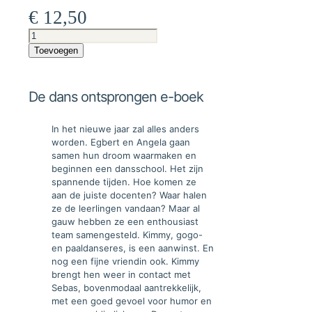
€
12,50
De
dans
Toevoegen
ontsprongen
e-
boek
De dans ontsprongen e-boek
aantal
In het nieuwe jaar zal alles anders
worden. Egbert en Angela gaan
samen hun droom waarmaken en
beginnen een dansschool. Het zijn
spannende tijden. Hoe komen ze
aan de juiste docenten? Waar halen
ze de leerlingen vandaan? Maar al
gauw hebben ze een enthousiast
team samengesteld. Kimmy, gogo-
en paaldanseres, is een aanwinst. En
nog een fijne vriendin ook. Kimmy
brengt hen weer in contact met
Sebas, bovenmodaal aantrekkelijk,
met een goed gevoel voor humor en