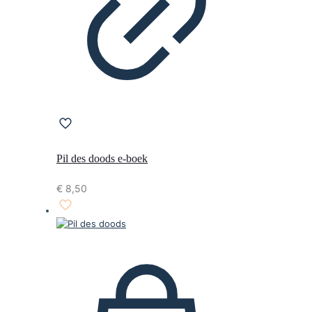
Pil des doods e-boek
€
8,50