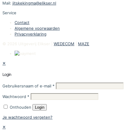
Mail:
jitskekingma@elikser.nl
Service
Contact
Algemene voorwaarden
Privacyverklaring
© 2026 Uitgeverij Elikser |
WEDECOM
|
MAZE
✕
Login
Gebruikersnaam of e-mail
*
Wachtwoord
*
Onthouden
Login
Je wachtwoord vergeten?
✕