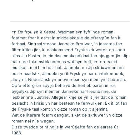
boek
aantal
Yn
De frou yn ’e flesse
, Wadman syn fyftjinde roman,
foarmet foar it earst in middelskoalle de eftergrûn fan it
ferhaal. Sintraal steane Janneke Brouwer, in learares fan
fiifentritich jier, in oankommend Frysk skriuwster, en Joop
alias Jip Koster, in eineksamenkandidaat fan njoggentjin. Jip
hat oare takomstplannen as wat syn heit, in ferneamd
musikus, mei him foar hat. Janneke en Jip skriuwe om en
om in haadstik, Janneke yn it Frysk yn har oantekenboek,
Jip yn it Nederlânsk yn brieven oan syn mem yn it bûtelân.
Op ’e eftergrûn spylje behalve de heit ek oaren in rol,
bygelyks Jip syn mem en Janneke har freondinne, de
lesbiennne Justine. Allegear krije se yn it jier dat de roman
beslacht in krisis yn har bestean te ferwurkjen. Ek it lot fan
de Fryske taal komt yn dizze roman op it aljemint.
Wat de literêre foarm oangiet, siket de skriuwer yn dizze
roman nei nije wegen.
Dizze twadde printing is in werútjefte fan de earste út
1988.