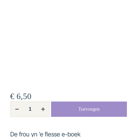
€
6,50
De
Toevoegen
frou
yn
'e
flesse
e-
De frou yn ‘e flesse e-boek