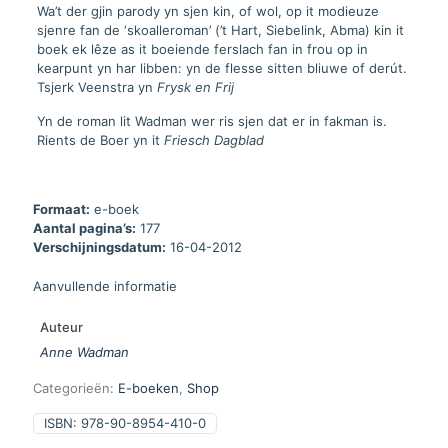
Wa’t der gjin parody yn sjen kin, of wol, op it modieuze
sjenre fan de ‘skoalleroman’ (’t Hart, Siebelink, Abma) kin it
boek ek lêze as it boeiende ferslach fan in frou op in
kearpunt yn har libben: yn de flesse sitten bliuwe of derút.
Tsjerk Veenstra yn
Frysk en Frij
Yn de roman lit Wadman wer ris sjen dat er in fakman is.
Rients de Boer yn it
Friesch Dagblad
Formaat:
e-boek
Aantal pagina’s:
177
Verschijningsdatum:
16-04-2012
Aanvullende informatie
Auteur
Anne Wadman
Categorieën:
E-boeken
,
Shop
ISBN:
978-90-8954-410-0