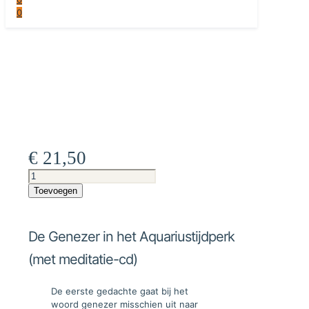
0
€
21,50
De
Genezer
Toevoegen
in
het
Aquariustijdperk
De Genezer in het Aquariustijdperk
(met
meditatie-
(met meditatie-cd)
cd)
aantal
De eerste gedachte gaat bij het
woord genezer misschien uit naar