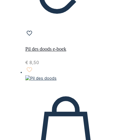
Pil des doods e-boek
€
8,50