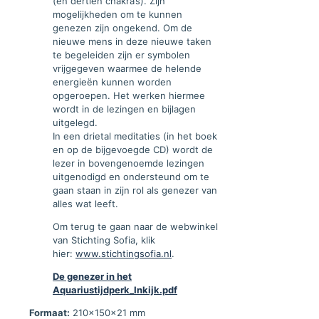
(en dertien chakra’s). Zijn
mogelijkheden om te kunnen
genezen zijn ongekend. Om de
nieuwe mens in deze nieuwe taken
te begeleiden zijn er symbolen
vrijgegeven waarmee de helende
energieën kunnen worden
opgeroepen. Het werken hiermee
wordt in de lezingen en bijlagen
uitgelegd.
In een drietal meditaties (in het boek
en op de bijgevoegde CD) wordt de
lezer in bovengenoemde lezingen
uitgenodigd en ondersteund om te
gaan staan in zijn rol als genezer van
alles wat leeft.
Om terug te gaan naar de webwinkel
van Stichting Sofia, klik
hier:
www.stichtingsofia.nl
.
De genezer in het
Aquariustijdperk_Inkijk.pdf
Formaat:
210x150x21 mm