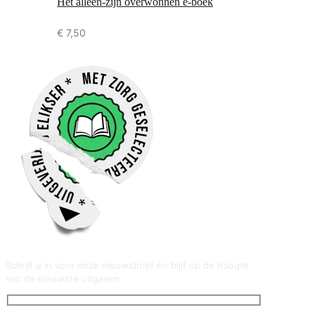
Het alleen-zijn overwonnen e-boek
€
7,50
Schrijf u in voor onze nieuwsbrief en blijf op de hoogte
van de nieuwste uitgaven.