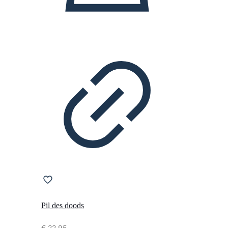
Pil des doods
€
22,95