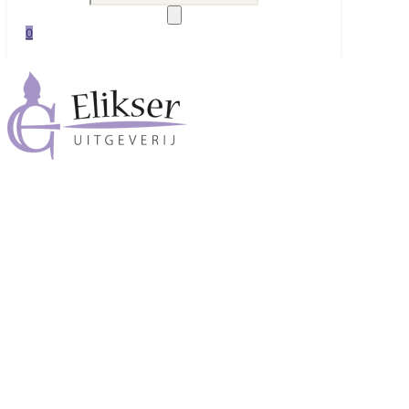
zoeken
0