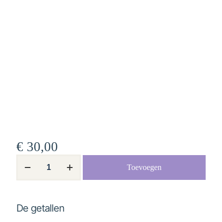
€
30,00
De
Toevoegen
getallen
aantal
De getallen