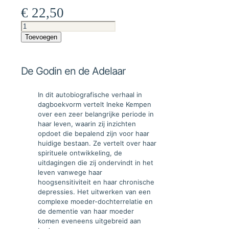
€
22,50
De
Godin
Toevoegen
en
de
Adelaar
De Godin en de Adelaar
aantal
In dit autobiografische verhaal in
dagboekvorm vertelt Ineke Kempen
over een zeer belangrijke periode in
haar leven, waarin zij inzichten
opdoet die bepalend zijn voor haar
huidige bestaan. Ze vertelt over haar
spirituele ontwikkeling, de
uitdagingen die zij ondervindt in het
leven vanwege haar
hoogsensitiviteit en haar chronische
depressies. Het uitwerken van een
complexe moeder-dochterrelatie en
de dementie van haar moeder
komen eveneens uitgebreid aan