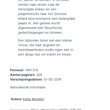
nemen haar reizen naar de
Verenigde staten en een
pelgrimstocht naar het Schotse
eiland Iona eveneens een belangrijke
plaats in. Het geheel wordt
afgewisseld met filosofische
gedachtegangen en dromen.
Een bijzonder boek van een sterke
vrouw, die haar angsten en
kwetsbaarheden onder ogen ziet in
een lange reis vol kracht en moed.
Formaat:
145x210
Aantal pagina’s:
426
Verschijningsdatum:
01-05-2016
Aanvullende informatie
Auteur
Ineke Kempen
Categorieën:
Shop
,
Waargebeurd
ISBN:
978-90-