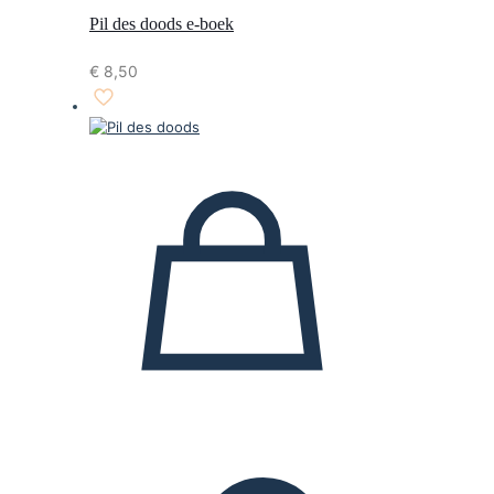
Pil des doods e-boek
€
8,50