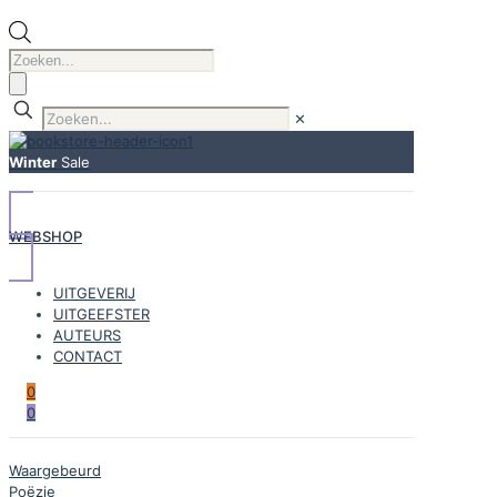
Producten
zoeken
✕
Winter
Sale
WEBSHOP
UITGEVERIJ
UITGEEFSTER
AUTEURS
CONTACT
0
0
Waargebeurd
Poëzie