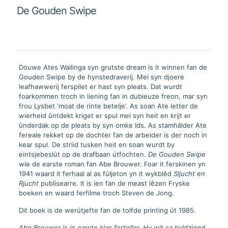
De Gouden Swipe
Douwe Ates Wallinga syn grutste dream is it winnen fan de
Gouden Swipe by de hynstedraverij. Mei syn djoere
leafhawwerij ferspilet er hast syn pleats. Dat wurdt
foarkommen troch in liening fan in dubieuze freon, mar syn
frou Lysbet ‘moat de rinte betelje’. As soan Ate letter de
wierheid ûntdekt kriget er spul mei syn heit en krijt er
ûnderdak op de pleats by syn omke Ids. As stamhâlder Ate
fereale rekket op de dochter fan de arbeider is der noch in
kear spul. De striid tusken heit en soan wurdt by
eintsjebeslút op de drafbaan útfochten.
De Gouden Swipe
wie de earste roman fan Abe Brouwer. Foar it ferskinen yn
1941 waard it ferhaal al as fúljeton yn it wykblêd
Sljucht en
Rjucht
publisearre. It is ien fan de meast lêzen Fryske
boeken en waard ferfilme troch Steven de Jong.
Dit boek is de werútjefte fan de tolfde printing út 1985.
Abe Brouwer is in earste klas ferteller. Hy wit sa byldzjend