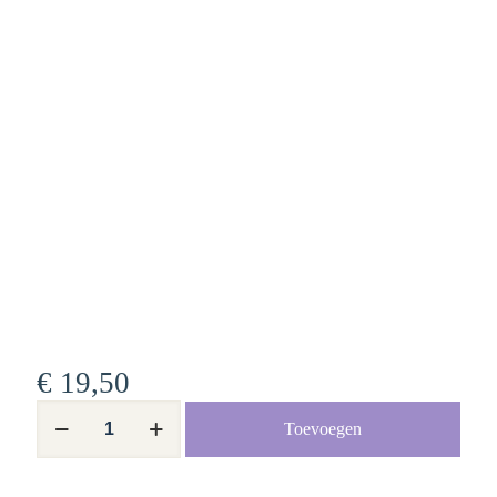
€
19,50
De
Toevoegen
Gouden
Swipe
aantal