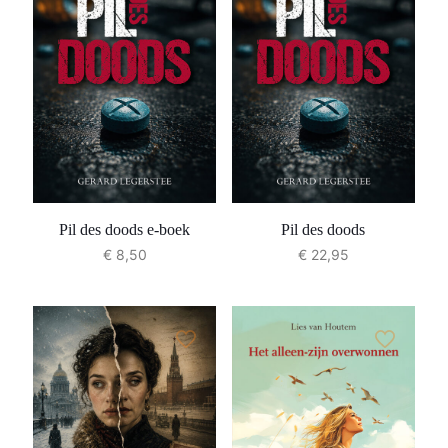
Pil des doods e-boek
Pil des doods
€
8,50
€
22,95