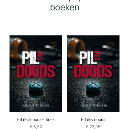
boeken
Pil des doods e-boek
Pil des doods
€
8,50
€
22,95