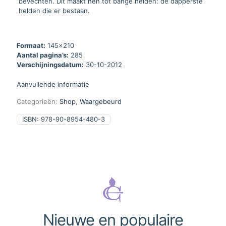
bevechten. Dit maakt hen tot bange helden: de dapperste
helden die er bestaan.
Formaat:
145x210
Aantal pagina’s:
285
Verschijningsdatum:
30-10-2012
Aanvullende informatie
Categorieën:
Shop
,
Waargebeurd
ISBN:
978-90-8954-480-3
Nieuwe en populaire