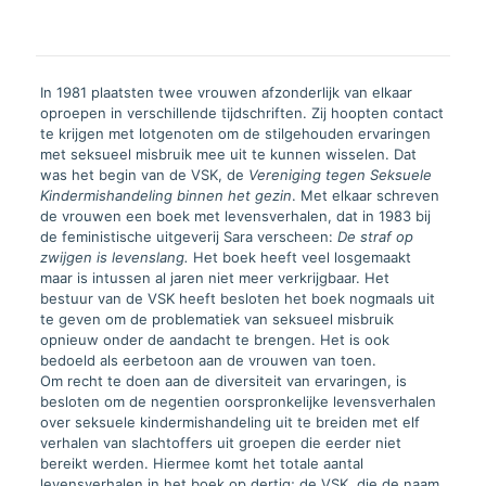
In 1981 plaatsten twee vrouwen afzonderlijk van elkaar
oproepen in verschillende tijdschriften. Zij hoopten contact
te krijgen met lotgenoten om de stilgehouden ervaringen
met seksueel misbruik mee uit te kunnen wisselen. Dat
was het begin van de VSK, de
Vereniging tegen Seksuele
Kindermishandeling binnen het gezin
. Met elkaar schreven
de vrouwen een boek met levensverhalen, dat in 1983 bij
de feministische uitgeverij Sara verscheen:
De straf op
zwijgen is levenslang.
Het boek heeft veel losgemaakt
maar is intussen al jaren niet meer verkrijgbaar. Het
bestuur van de VSK heeft besloten het boek nogmaals uit
te geven om de problematiek van seksueel misbruik
opnieuw onder de aandacht te brengen. Het is ook
bedoeld als eerbetoon aan de vrouwen van toen.
Om recht te doen aan de diversiteit van ervaringen, is
besloten om de negentien oorspronkelijke levensverhalen
over seksuele kindermishandeling uit te breiden met elf
verhalen van slachtoffers uit groepen die eerder niet
bereikt werden. Hiermee komt het totale aantal
levensverhalen in het boek op dertig; de VSK, die de naam