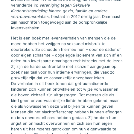
veranderde in:
Vereniging tegen Seksuele
Kindermishandeling binnen gezin, familie en andere
vertrouwensrelaties
, bestaat in 2012 dertig jaar. Daarnaast
zijn naschriften toegevoegd aan de oorspronkelijke
levensverhalen.
Het is een boek met levensverhalen van mensen die de
moed hebben het zwijgen na seksueel misbruik te
doorbreken. Ze schudden hiermee hun – door de dader of
door eigen schaamte – opgelegde isolement van zich af en
delen hun kwetsbare ervaringen rechtstreeks met de lezer.
Zij zijn de harde confrontatie met zichzelf aangegaan op
zoek naar taal voor hun intieme ervaringen, die vaak zo
gruwelijk zijn dat ze aanvankelijk onzegbaar leken.
De verhalen in dit boek tonen dat getraumatiseerde
kinderen zich kunnen ontwikkelen tot wijze volwassenen
die boven zichzelf zijn uitgestegen. Tot mensen die als
kind geen onvoorwaardelijke liefde hebben gekend, maar
die als volwassenen deze wel blijken te kunnen geven.
Mensen die het slachtofferschap hebben kunnen afleggen
en iets onvoorstelbaars hebben gedaan. Zij hebben hun
angst en onmacht overwonnen en zich aan hun eigen
haren uit het moeras getrokken om hun eigenwaarde te