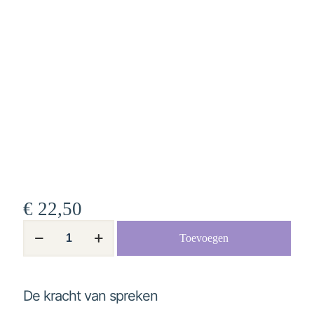
€
22,50
De
Toevoegen
kracht
van
spreken
aantal
De kracht van spreken