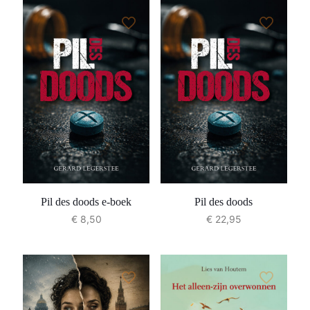
Pil des doods e-boek
Pil des doods
€
8,50
€
22,95