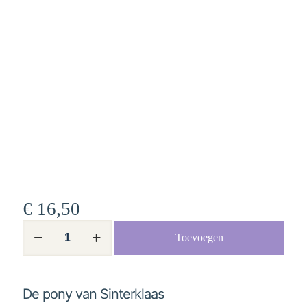
€
16,50
De
Toevoegen
pony
van
Sinterklaas
aantal
De pony van Sinterklaas