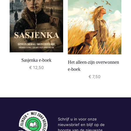
Sasjenka e-boek
Het alleen-zijn overwonnen
€
12,50
e-boek
€
7,50
Schrijf u in voor onze
nieuwsbrief en blijf op de
hoogte van de nieuwste