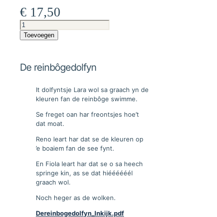
€
17,50
De
reinbôgedolfyn
Toevoegen
aantal
De reinbôgedolfyn
It dolfyntsje Lara wol sa graach yn de
kleuren fan de reinbôge swimme.
Se freget oan har freontsjes hoe’t
dat moat.
Reno leart har dat se de kleuren op
’e boaiem fan de see fynt.
En Fiola leart har dat se o sa heech
springe kin, as se dat hiéééééél
graach wol.
Noch heger as de wolken.
Dereinbogedolfyn_Inkijk.pdf