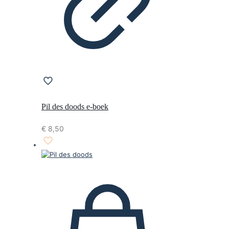
Pil des doods e-boek
€
8,50