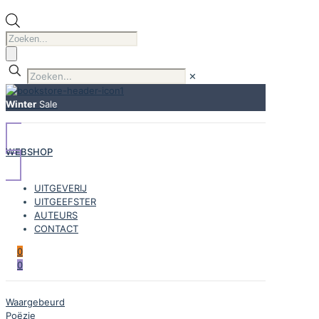
Producten
zoeken
✕
Winter
Sale
WEBSHOP
UITGEVERIJ
UITGEEFSTER
AUTEURS
CONTACT
0
0
Waargebeurd
Poëzie