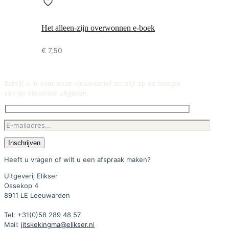
Het alleen-zijn overwonnen e-boek
€
7,50
Schrijf u in voor onze nieuwsbrief en blijf op de hoogte
van de nieuwste uitgaven.
Heeft u vragen of wilt u een afspraak maken?
Uitgeverij Elikser
Ossekop 4
8911 LE Leeuwarden
Tel: +31(0)58 289 48 57
Mail:
jitskekingma@elikser.nl