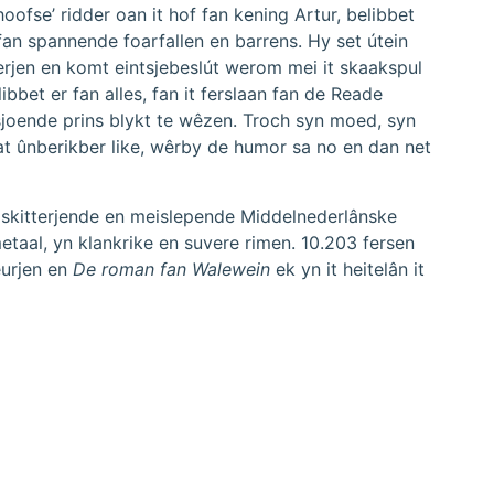
hoofse’ ridder oan it hof fan kening Artur, belibbet
fan spannende foarfallen en barrens. Hy set útein
rjen en komt eintsjebeslút werom mei it skaakspul
ibbet er fan alles, fan it ferslaan fan de Reade
tsjoende prins blykt te wêzen. Troch syn moed, syn
wat ûnberikber like, wêrby de humor sa no en dan net
t skitterjende en meislepende Middelnederlânske
taal, yn klankrike en suvere rimen. 10.203 fersen
eurjen en
De roman fan Walewein
ek yn it heitelân it