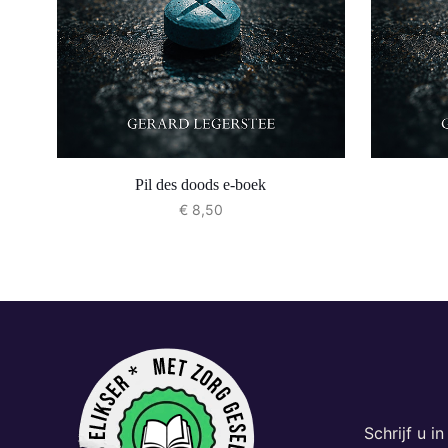
Pil des doods e-boek
€
8,50
Schrijf u i