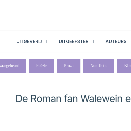
UITGEVERIJ
UITGEEFSTER
AUTEURS
aargebeurd
Poëzie
Proza
Non-fictie
Kin
De Roman fan Walewein 