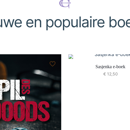
uwe en populaire bo
Sasjenka e-boek
€
12,50