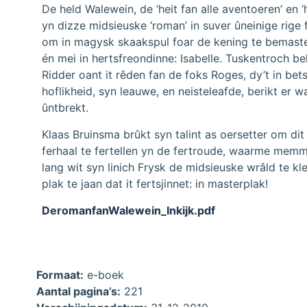
De held Walewein, de ‘heit fan alle aventoeren’ en ‘
yn dizze midsieuske ‘roman’ in suver ûneinige rige 
om in magysk skaakspul foar de kening te bemaste
én mei in hertsfreondinne: Isabelle. Tuskentroch bel
Ridder oant it rêden fan de foks Roges, dy’t in be
hoflikheid, syn leauwe, en neisteleafde, berikt er 
ûntbrekt.
Klaas Bruinsma brûkt syn talint as oersetter om di
ferhaal te fertellen yn de fertroude, waarme memme
lang wit syn linich Frysk de midsieuske wrâld te kl
plak te jaan dat it fertsjinnet: in masterplak!
DeromanfanWalewein_Inkijk.pdf
Formaat:
e-boek
Aantal pagina’s:
221