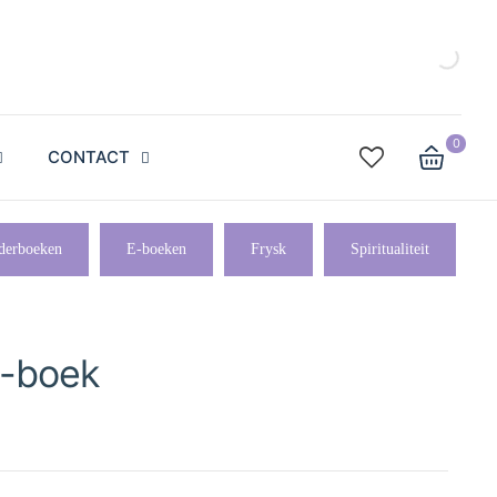
0
CONTACT
derboeken
E-boeken
Frysk
Spiritualiteit
e-boek