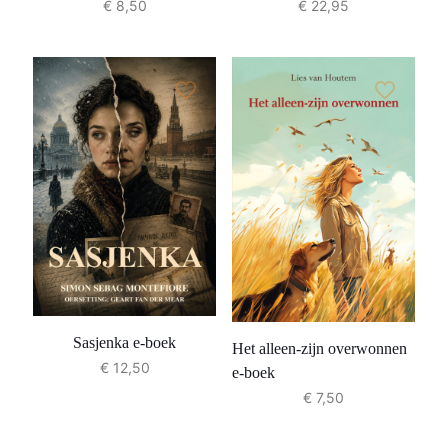
€
8,50
€
22,95
Sasjenka e-boek
Het alleen-zijn overwonnen
€
12,50
e-boek
€
7,50