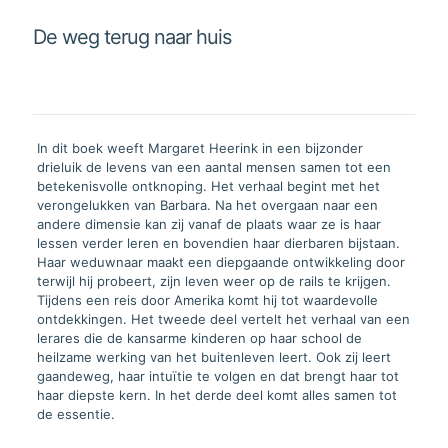
huis
aantal
De weg terug naar huis
In dit boek weeft Margaret Heerink in een bijzonder
drieluik de levens van een aantal mensen samen tot een
betekenisvolle ontknoping. Het verhaal begint met het
verongelukken van Barbara. Na het overgaan naar een
andere dimensie kan zij vanaf de plaats waar ze is haar
lessen verder leren en bovendien haar dierbaren bijstaan.
Haar weduwnaar maakt een diepgaande ontwikkeling door
terwijl hij probeert, zijn leven weer op de rails te krijgen.
Tijdens een reis door Amerika komt hij tot waardevolle
ontdekkingen. Het tweede deel vertelt het verhaal van een
lerares die de kansarme kinderen op haar school de
heilzame werking van het buitenleven leert. Ook zij leert
gaandeweg, haar intuïtie te volgen en dat brengt haar tot
haar diepste kern. In het derde deel komt alles samen tot
de essentie.