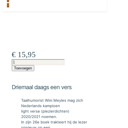
0
€
15,95
Driemaal
daags
Toevoegen
een
vers
aantal
Driemaal daags een vers
Taalhumorist Wim Meyles mag zich
Nederlands kampioen
light verse (plezierdichten)
2020/2021 noemen.
In zijn 26e boek trakteert hij de lezer
opnieuw op een