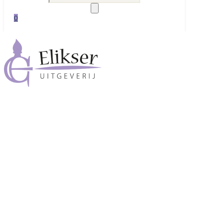
zoeken
0