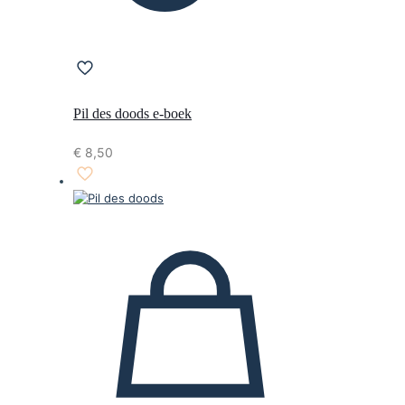
Pil des doods e-boek
€
8,50