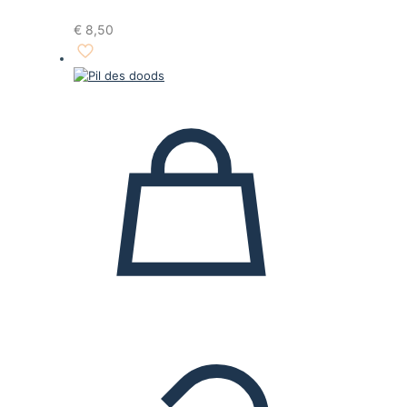
€
8,50