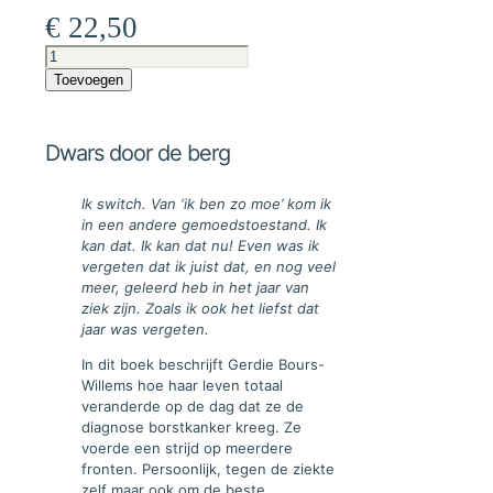
€
22,50
Dwars
door
Toevoegen
de
berg
aantal
Dwars door de berg
Ik switch. Van ‘ik ben zo moe’ kom ik
in een andere gemoedstoestand. Ik
kan dat. Ik kan dat nu! Even was ik
vergeten dat ik juist dat, en nog veel
meer, geleerd heb in het jaar van
ziek zijn. Zoals ik ook het liefst dat
jaar was vergeten.
In dit boek beschrijft Gerdie Bours-
Willems hoe haar leven totaal
veranderde op de dag dat ze de
diagnose borstkanker kreeg. Ze
voerde een strijd op meerdere
fronten. Persoonlijk, tegen de ziekte
zelf maar ook om de beste