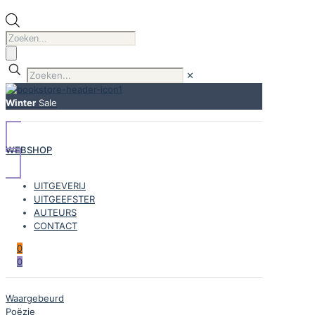
Producten
zoeken
✕
Winter
Sale
WEBSHOP
UITGEVERIJ
UITGEEFSTER
AUTEURS
CONTACT
0
0
Waargebeurd
Poëzie