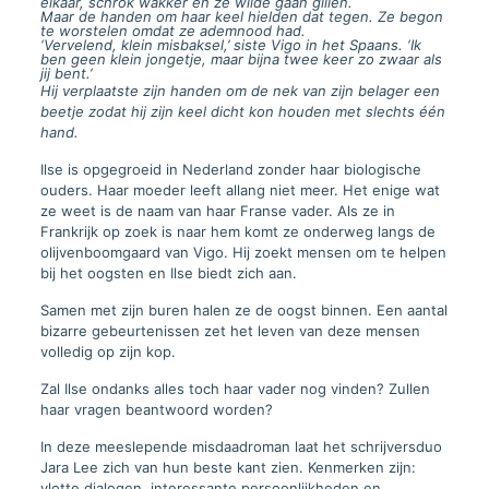
elkaar, schrok wakker en ze wilde gaan gillen.
Maar de handen om haar keel hielden dat tegen. Ze begon
te worstelen omdat ze ademnood had.
‘Vervelend, klein misbaksel,’ siste Vigo in het Spaans. ‘Ik
ben geen klein jongetje, maar bijna twee keer zo zwaar als
jij bent.’
Hij verplaatste zijn handen om de nek van zijn belager een
beetje zodat hij zijn keel dicht kon houden met slechts één
hand.
Ilse is opgegroeid in Nederland zonder haar biologische
ouders. Haar moeder leeft allang niet meer. Het enige wat
ze weet is de naam van haar Franse vader. Als ze in
Frankrijk op zoek is naar hem komt ze onderweg langs de
olijvenboomgaard van Vigo. Hij zoekt mensen om te helpen
bij het oogsten en Ilse biedt zich aan.
Samen met zijn buren halen ze de oogst binnen. Een aantal
bizarre gebeurtenissen zet het leven van deze mensen
volledig op zijn kop.
Zal Ilse ondanks alles toch haar vader nog vinden? Zullen
haar vragen beantwoord worden?
In deze meeslepende misdaadroman laat het schrijversduo
Jara Lee zich van hun beste kant zien. Kenmerken zijn:
vlotte dialogen, interessante persoonlijkheden en