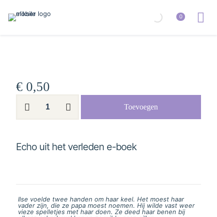
0
€
0,50
Echo
Toevoegen
uit
het
verleden
e-
boek
Echo uit het verleden e-boek
aantal
Ilse voelde twee handen om haar keel. Het moest haar
vader zijn, die ze papa moest noemen. Hij wilde vast weer
vieze spelletjes met haar doen. Ze deed haar benen bij