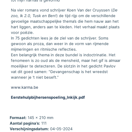
Na vier romans vond schrijver Koen Van der Cruyssen (
De
zoo, Ik 2.0, Tusk en Ben!
) de tijd rijp om de verschillende
gevoelige maatschappelijke thema’s die hem nauw aan het
hart liggen, anders aan te kleden. Het verhaal maakt plaats
voor poëzie.
In 75 gedichten lees je de ziel van de schrijver. Soms
gewoon als proza, dan weer in de vorm van rijmende
mijmeringen en ritmische reflecties.
Een belangrijk thema in deze bundel is indoctrinatie. Het
fenomeen is zo oud als de mensheid, maar het gif is almaar
moeilijker te detecteren. De slotzin in het gedicht Pavlov
vat dit goed samen: “Gevangenschap is het wreedst
wanneer je ’t niet beseft.”
www.karma.be
Eerstehulpbijhersenspoeling_Inkijk.pdf
Formaat:
145 x 210 mm
Aantal pagina’s:
111
Verschijningsdatum:
04-05-2024