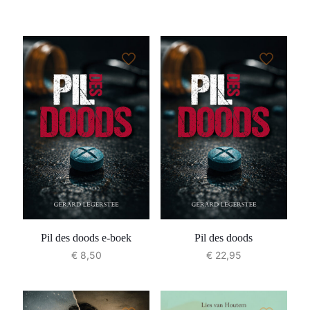
Pil des doods e-boek
Pil des doods
€
8,50
€
22,95