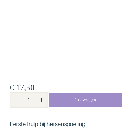
€
17,50
Eerste
Toevoegen
hulp
bij
hersenspoeling
aantal
Eerste hulp bij hersenspoeling