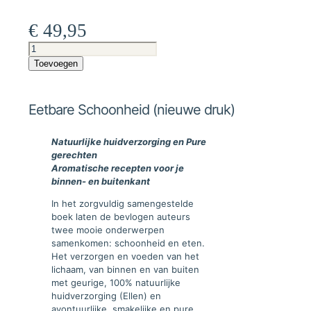
€
49,95
Eetbare
Schoonheid
Toevoegen
(nieuwe
druk)
aantal
Eetbare Schoonheid (nieuwe druk)
Natuurlijke huidverzorging en Pure
gerechten
Aromatische recepten voor je
binnen- en buitenkant
In het zorgvuldig samengestelde
boek laten de bevlogen auteurs
twee mooie onderwerpen
samenkomen: schoonheid en eten.
Het verzorgen en voeden van het
lichaam, van binnen en van buiten
met geurige, 100% natuurlijke
huidverzorging (Ellen) en
avontuurlijke, smakelijke en pure