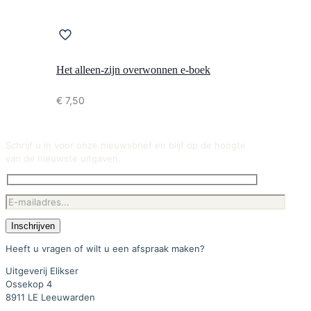
Het alleen-zijn overwonnen e-boek
€
7,50
Schrijf u in voor onze nieuwsbrief en blijf op de hoogte
van de nieuwste uitgaven.
Heeft u vragen of wilt u een afspraak maken?
Uitgeverij Elikser
Ossekop 4
8911 LE Leeuwarden