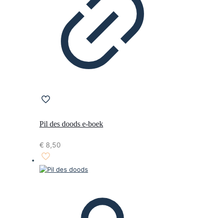
Pil des doods e-boek
€
8,50