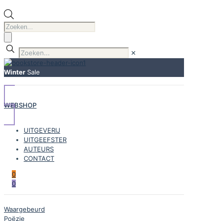
Producten
zoeken
✕
Winter
Sale
WEBSHOP
UITGEVERIJ
UITGEEFSTER
AUTEURS
CONTACT
0
0
Waargebeurd
Poëzie