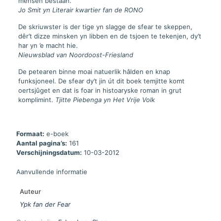
mensen bestaan.
Jo Smit yn Literair kwartier fan de RONO
De skriuwster is der tige yn slagge de sfear te skeppen,
dêr’t dizze minsken yn libben en de tsjoen te tekenjen, dy’t
har yn ’e macht hie.
Nieuwsblad van Noordoost-Friesland
De petearen binne moai natuerlik hâlden en knap
funksjoneel. De sfear dy’t jin út dit boek temjitte komt
oertsjûget en dat is foar in histoaryske roman in grut
komplimint.
Tjitte Piebenga yn Het Vrije Volk
Formaat:
e-boek
Aantal pagina’s:
161
Verschijningsdatum:
10-03-2012
Aanvullende informatie
Auteur
Ypk fan der Fear