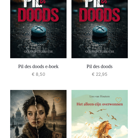
Pil des doods e-boek
Pil des doods
€
8,50
€
22,95