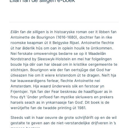
aantal
Eilân fan de silligen
is in histoaryske roman oer it libben fan
Antoinette de Bourignon (1616-1680), dochter fan in rike
roomske keapman út it Belgyske Rijsel. Antoinette flechte
út har âlderlik hûs om oan in oplein houlik te ûntkommen.
Nei ferskate omswervings bedarre se op it Waadeilân
Nordstrand by Sleeswyk-Holstein en mei har folgelingen
boude hja dêr oan har ideaal om in kristlike oergemeente te
stichtsjen. Bourignon wie der fan oertsjûge dat God har
útkeazen hie om it wiere kristendom út te dragen. Nei’t hja
har leauweardigens ferlear, flechte Antoinette nei
Amsterdam. Hja waard ûnderweis siik en ferstoar yn
Frjentsjer. Ypk fan der Fear beskreau de haadfiguer as in
frou dy’t ‘ûnder ynfloed fan mystike skriuwers en prekers
harsels seach as in ynkarnaasje fan God’. Dit boek is de
werútjefte fan de twadde printing út 1981.
Steeds valt in haar oeuvre de grote schrijfdrift op en de wil
gestalte te geven aan de niet-verstandelijke drijfveren in ’s