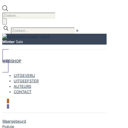
Producten
zoeken
✕
Winter
Sale
WEBSHOP
UITGEVERIJ
UITGEEFSTER
AUTEURS
CONTACT
0
0
Waargebeurd
Poëzie