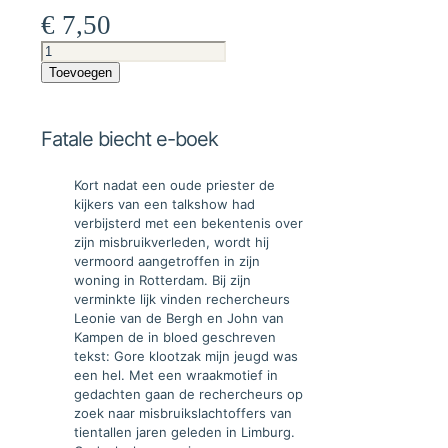
€
7,50
Fatale
biecht
Toevoegen
e-
boek
aantal
Fatale biecht e-boek
Kort nadat een oude priester de
kijkers van een talkshow had
verbijsterd met een bekentenis over
zijn misbruikverleden, wordt hij
vermoord aangetroffen in zijn
woning in Rotterdam. Bij zijn
verminkte lijk vinden rechercheurs
Leonie van de Bergh en John van
Kampen de in bloed geschreven
tekst: Gore klootzak mijn jeugd was
een hel. Met een wraakmotief in
gedachten gaan de rechercheurs op
zoek naar misbruikslachtoffers van
tientallen jaren geleden in Limburg.