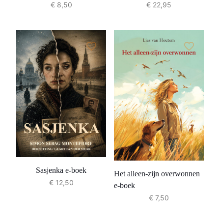
€
8,50
€
22,95
Sasjenka e-boek
Het alleen-zijn overwonnen
€
12,50
e-boek
€
7,50