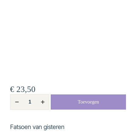
€
23,50
Fatsoen
Toevoegen
van
gisteren
aantal
Fatsoen van gisteren