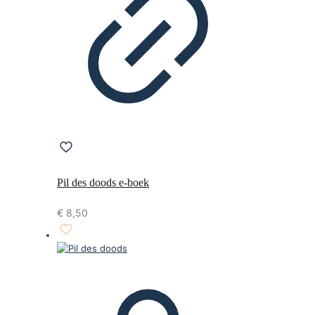
Pil des doods e-boek
€
8,50