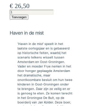
€
26,50
Haven
in
Toevoegen
de
mist
aantal
Haven in de mist
‘Haven in de mist’ speelt in het
laatste oorlogsjaar en is gebaseerd
op historische feiten, waarbij het
scenario telkens wisselt tussen
Amsterdam en Oost-Groningen.
Vader en moeder Frye nemen in het
door honger geplaagde Amsterdam
het dramatische, maar
onontkoombare besluit om hun twee
kinderen in Oost-Groningen onder
te brengen. Daar zijn ze veilig en er
is genoeg te eten. Ze komen terecht
in het Groningse De Bult, op de
boerderij van Jan Kolder. Deze boer,