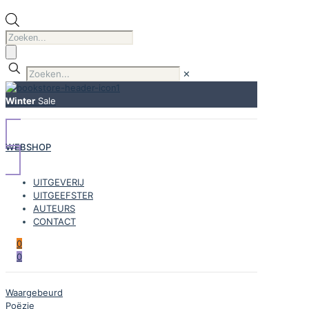
Producten
zoeken
✕
Winter
Sale
WEBSHOP
UITGEVERIJ
UITGEEFSTER
AUTEURS
CONTACT
0
0
Waargebeurd
Poëzie