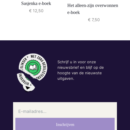
Sasjenka e-boek
Het alleen-zijn overwonnen
€
12,50
e-boek
€
7,50
Schrijf u in voor onze
nieuwsbrief en blijf op de
hoogte van de nieuwste
uitgaven.