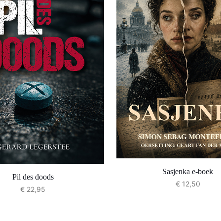
Sasjenka e-boek
Pil des doods
€
12,50
€
22,95