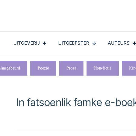
UITGEVERIJ
UITGEEFSTER
AUTEURS
aargebeurd
Poëzie
Proza
Non-fictie
Kin
In fatsoenlik famke e-boe