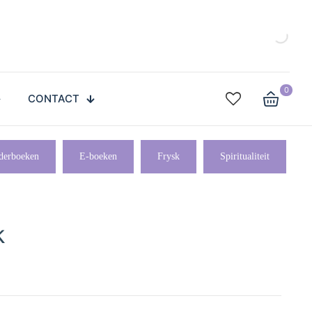
0
CONTACT
derboeken
E-boeken
Frysk
Spiritualiteit
k