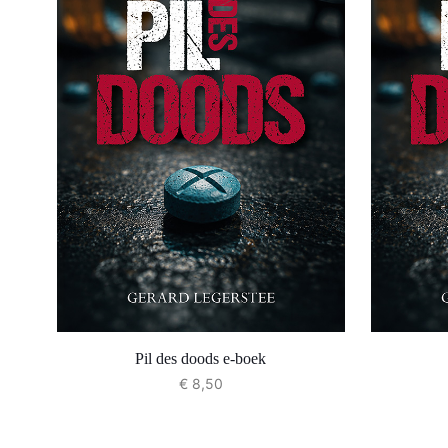
Pil des doods e-boek
€
8,50