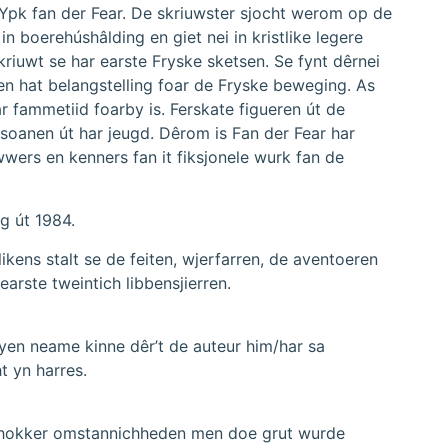
Ypk fan der Fear. De skriuwster sjocht werom op de
 in boerehúshâlding en giet nei in kristlike legere
kriuwt se har earste Fryske sketsen. Se fynt dêrnei
 en hat belangstelling foar de Fryske beweging. As
ar fammetiid foarby is. Ferskate figueren út de
soanen út har jeugd. Dêrom is Fan der Fear har
wers en kenners fan it fiksjonele wurk fan de
ng út 1984.
ikens stalt se de feiten, wjerfarren, de aventoeren
earste tweintich libbensjierren.
fyen neame kinne dêr’t de auteur him/har sa
t yn harres.
er hokker omstannichheden men doe grut wurde