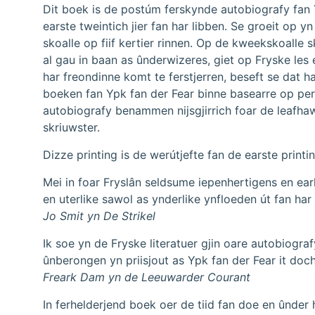
Dit boek is de postúm ferskynde autobiografy fan 
earste tweintich jier fan har libben. Se groeit op yn
skoalle op fiif kertier rinnen. Op de kweekskoalle s
al gau in baan as ûnderwizeres, giet op Fryske les
har freondinne komt te ferstjerren, beseft se dat h
boeken fan Ypk fan der Fear binne basearre op per
autobiografy benammen nijsgjirrich foar de leafhaw
skriuwster.
Dizze printing is de werútjefte fan de earste printi
Mei in foar Fryslân seldsume iepenhertigens en earl
en uterlike sawol as ynderlike ynfloeden út fan har 
Jo Smit yn De Strikel
Ik soe yn de Fryske literatuer gjin oare autobiogra
ûnberongen yn priisjout as Ypk fan der Fear it doch
Freark Dam yn de Leeuwarder Courant
In ferhelderjend boek oer de tiid fan doe en ûnd