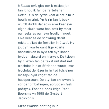
It libben sels
giet oer it mislearjen
fan it houlik fan de ferteller en
Dette. It is de fyfde kear al dat him in
houlik misrint. Yn ’e rin fan it boek
wurdt dúdlik dat soks elke kear syn
eigen skuld west hat, om’t hy mear
oan seks as oan syn froulju hinget.
Elke kear as de schwung derút
rekket, siket de ferteller in útwei. Hy
jout yn koarte oant tige koarte
haadstikken in byld fan syn libben,
bytiden absurd en hilarysk. De tsjoen
by it lêzen fan de tekst ûntstiet net
trochdat in plot ôftriedde wurdt, mar
trochdat de lêzer in hyltyd folsleiner
mozayk-byld kriget fan de
haadpersoan. De styl fan skriuwen is
sûnder omballingen, abrupt en faak
poëtysk. Foar dit boek krige Piter
Boersma yn 1998 de Gysbert
Japicxpriis.
Dizze twadde printing is in