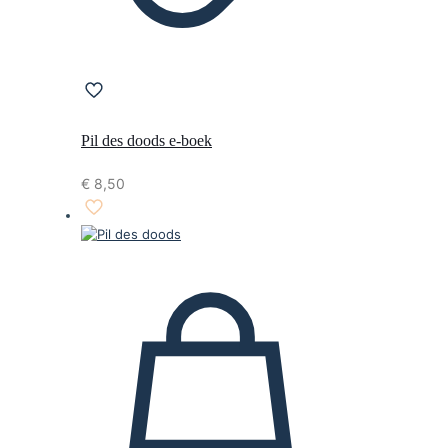
Pil des doods e-boek
€
8,50