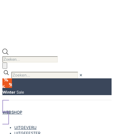
Producten
zoeken
✕
Winter
Sale
WEBSHOP
UITGEVERIJ
UITGEEFSTER