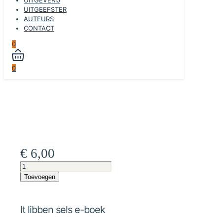
UITGEEFSTER
AUTEURS
CONTACT
0
0
€
6,00
It
libben
Toevoegen
sels
e-
boek
It libben sels e-boek
aantal