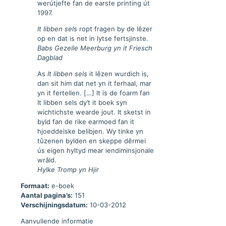
werútjefte fan de earste printing út
1997.
It libben sels
ropt fragen by de lêzer
op en dat is net in lytse fertsjinste.
Babs Gezelle Meerburg yn it Friesch
Dagblad
As
It libben sels
it lêzen wurdich is,
dan sit him dat net yn it ferhaal, mar
yn it fertellen. […] It is de foarm fan
It libben sels dy’t it boek syn
wichtichste wearde jout. It sketst in
byld fan de rike earmoed fan it
hjoeddeiske belibjen. Wy tinke yn
tûzenen bylden en skeppe dêrmei
ús eigen hyltyd mear iendiminsjonale
wrâld.
Hylke Tromp yn Hjir
Formaat:
e-boek
Aantal pagina’s:
151
Verschijningsdatum:
10-03-2012
Aanvullende informatie