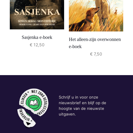
Sasjenka e-boek
Het alleen-zijn overwonnen
€
12,50
e-boek
€
7,50
Schrijf u in voor onze
nieuwsbrief en blijf op de
hoogte van de nieuwste
uitgaven.