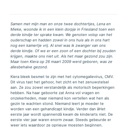
Samen met mijn man en onze twee dochtertjes, Lena en
Mieke, woonde ik in een klein dorpje in Friesland toen een
derde kindje ter sprake kwam. We genoten volop van het
ouderschap en hadden zowel in ons huis als in ons hart
nog een kamertje vrij. Al snel was ik zwanger van ons
derde kindje. Of we er een zoon of een dochter bij zouden
krijgen, maakte ons niet uit. Als het maar gezond zou zijn.
Maar toen Kiera op 26 maart 2009 werd geboren, was ze
allesbehalve gezond.
Kiera bleek besmet te zijn met het cytomegalievirus, CMV.
Dit virus tast het gehoor, het zicht en het zenuwstelsel
aan. Ze zou zowel verstandelijk als motorisch beperkingen
hebben. Na haar geboorte zat Anna vol vragen en
onzekerheden, maar niemand kon vertellen wat hen als
gezin te wachten stond. Niemand leert je moeder te
worden van een gehandicapt kindje. Verder dan âHet
eerste jaar wordt spannendâ kwam de kinderarts niet. De
eerste vier jaar waren enorm zwaar. Steeds gebeurde er
weer iets waardoor ze opnieuw moesten beginnen.