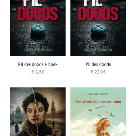
Pil des doods e-boek
Pil des doods
€
8,50
€
22,95