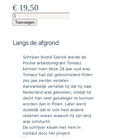
€
19,50
Langs
de
Toevoegen
afgrond
aantal
Langs de afgrond
Schrijver André Dierick leerde de
Poolse arbeidsmigrant Tomasz
kennen toen deze 28 jaar oud was.
Tomasz had zijn geboorteland Polen
zes jaar eerder verlaten.
Aanvankelijk vertelde hij dat hij naar
Nederland was gekomen, omdat hij
dacht hier veel gelukkiger te kunnen
worden dan in Polen. Later werd
duidelijk dat er ook heel andere
redenen waren waarom hij zijn land
was ontvlucht.
De schrijver kwam met hem in
contact door het project