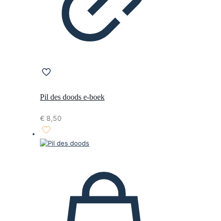
Pil des doods e-boek
€
8,50