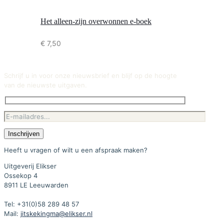
Het alleen-zijn overwonnen e-boek
€
7,50
Schrijf u in voor onze nieuwsbrief en blijf op de hoogte
van de nieuwste uitgaven.
Heeft u vragen of wilt u een afspraak maken?
Uitgeverij Elikser
Ossekop 4
8911 LE Leeuwarden
Tel: +31(0)58 289 48 57
Mail:
jitskekingma@elikser.nl