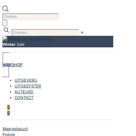
Producten
zoeken
✕
Winter
Sale
WEBSHOP
UITGEVERIJ
UITGEEFSTER
AUTEURS
CONTACT
0
0
Waargebeurd
Poëzie