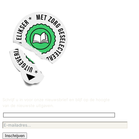
Schrijf u in voor onze nieuwsbrief en blijf op de hoogte
van de nieuwste uitgaven.