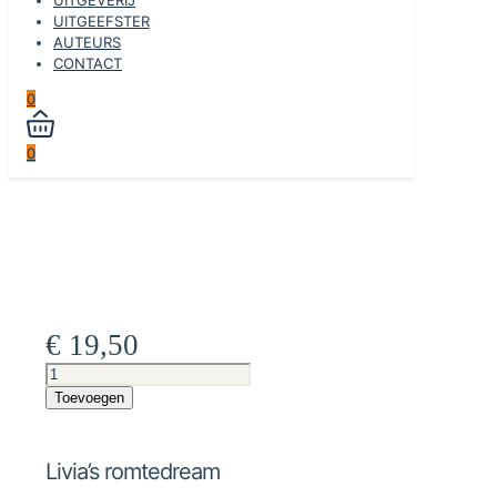
UITGEEFSTER
AUTEURS
CONTACT
0
0
€
19,50
Livia’s
romtedream
Toevoegen
aantal
Livia’s romtedream