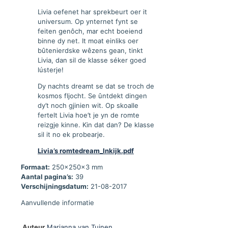
Livia oefenet har sprekbeurt oer it
universum. Op ynternet fynt se
feiten genôch, mar echt boeiend
binne dy net. It moat einliks oer
bûtenierdske wêzens gean, tinkt
Livia, dan sil de klasse séker goed
lústerje!
Dy nachts dreamt se dat se troch de
kosmos fljocht. Se ûntdekt dingen
dy’t noch gjinien wit. Op skoalle
fertelt Livia hoe’t je yn de romte
reizgje kinne. Kin dat dan? De klasse
sil it no ek probearje.
Livia’s romtedream_Inkijk.pdf
Formaat:
250x250x3 mm
Aantal pagina’s:
39
Verschijningsdatum:
21-08-2017
Aanvullende informatie
Auteur
Marianna van Tuinen