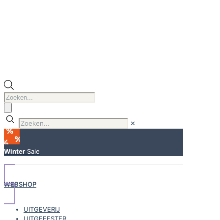
Producten
zoeken
✕
Winter
Sale
WEBSHOP
UITGEVERIJ
UITGEEFSTER