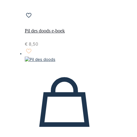
Pil des doods e-boek
€
8,50